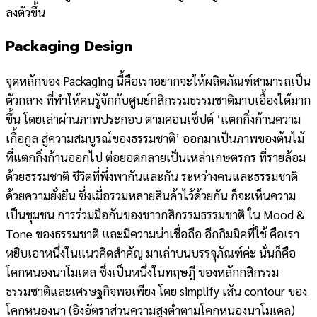
ลงตัวขึ้น
Packaging Design
จุดหลักของ Packaging นี้คือเราอยากจะให้ผลิตภัณฑ์สามารถเป็น
ตัวกลาง ที่ทำให้คนรู้จักกับศูนย์กสิกรรมธรรมชาติมาบเอื้องได้มาก
ขึ้น โดยเล่าผ่านภาพประกอบ ตามคอนเซ็ปต์ ‘แตกกิ่งก้านความ
เกื้อกูล สู่ความสมบูรณ์ของธรรมชาติ’ ออกมาเป็นภาพของต้นไม้
ที่แตกกิ่งก้านออกไป ต่อยอดกลายเป็นเหล่าเกษตรกร ที่รายล้อม
ด้วยธรรมชาติ ชีวิตที่พึ่งพากันและกัน ระหว่างคนและธรรมชาติ
ด้วยความยั่งยืน ซึ่งเมื่อรวมหลายสินค้าไว้ด้วยกัน ก็จะเห็นความ
เป็นชุมชน การร่วมมือกันของชาวกสิกรรมธรรมชาติ ใน Mood &
Tone ของธรรมชาติ และมีความน่าเชื่อถือ อีกกิมมิคที่ใช้ คือเรา
หยิบเอาหนึ่งในแนวคิดสำคัญ มาเล่าบนบรรจุภัณฑ์ค่ะ นั่นก็คือ
โคกหนองนาโมเดล ซึ่งเป็นหนึ่งในทฤษฎี ของหลักกสิกรรม
ธรรมชาติและเศรษฐกิจพอเพียง โดย simplify เส้น contour ของ
โคกหนองนา (อิงอัตราส่วนความสูงต่ำตามโคกหนองนาโมเดล)