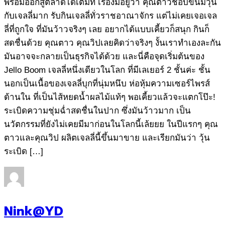
พร้อมออกสู่ตลาดได้เต็มที่ เรื่องมีอยู่ว่า คุณตาวชอบขนมวุ้น
กับเจลลี่มาก รับกินเจลลี่ทั่วราชอาณาจักร แต่ไม่เคยเจอเจล
ลี่ที่ถูกใจ ที่มันว้าวจริงๆ เลย อยากได้แบบเคี้ยวก็สนุก กินก็
สดชื่นด้วย คุณตาว คุณวิปเลยคิดว่าจริงๆ งั้นเราทำเองละกัน
มันอาจจะกลายเป็นธุรกิจได้ด้วย และนี่คือจุดเริ่มต้นของ
Jello Boom เจลลี่หนึ่งเดียวในโลก ที่มีเลเยอร์ 2 ชั้นค่ะ ชั้น
นอกเป็นเนื้อของเจลลี่บุกที่นุ่มหนึบ ห่อหุ้มความเซอร์ไพรส์
ด้านใน ที่เป็นไส้หยดน้ำผลไม้แท้ๆ พอเคี้ยวแล้วจะแตกโป๊ะ!
ระเบิดความชุ่มฉ่ำสดชื่นในปาก ซึ่งมันว้าวมาก เป็น
นวัตกรรมที่ยังไม่เคยมีมาก่อนในโลกนี้เล้ยยย ในปีแรกๆ คุณ
ตาวและคุณวิป ผลิตเจลลี่นี้ขึ้นมาขาย และเรียกมันว่า วุ้น
ระเบิด […]
Nink@YD