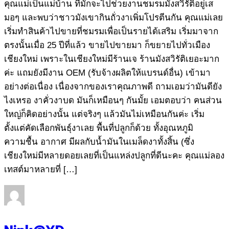
คุณแม่เป็นแม่บ้าน ที่มักจะไปช่วยงานชมรมมังสวิรัติอยู่เส
มอๆ และพบว่าชาวมังเขากินถั่วงาเพิ่มโปรตีนกัน คุณแม่เลย
เริ่มทำสินค้าไปขายที่ชมรมเพื่อเป็นรายได้เสริม เริ่มมาจาก
ตรงนั้นเมื่อ 25 ปีที่แล้ว ขายไปขายมา ก็ขยายไปทั่วเมือง
เชียงใหม่ เพราะในเชียงใหม่มีร้านเจ ร้านมังสวิรัติเยอะมาก
ค่ะ แถมยังมีงาน OEM (รับจ้างผลิตให้แบรนด์อื่น) เข้ามา
อย่างต่อเนื่อง เนื่องจากของเราคุณภาพดี ถามเอมว่ามันดียัง
ไงเหรอ งาคั่วงาบด มันก็เหมือนๆ กันมั้ย เอมตอบว่า คนส่วน
ใหญ่ก็คิดอย่างนั้น แต่จริงๆ แล้วมันไม่เหมือนกันค่ะ เริ่ม
ตั้งแต่คัดเลือกพันธุ์งาเลย พื้นที่ปลูกก็ด้วย ทั้งอุณหภูมิ
ความชื้น อากาศ มีผลกับน้ำมันในเมล็ดงาทั้งสิ้น (ซึ่ง
เชียงใหม่มีหลายดอยเลยที่เป็นแหล่งปลูกที่ดีนะคะ คุณแม่ลอง
เทสต์มาหลายที่ […]