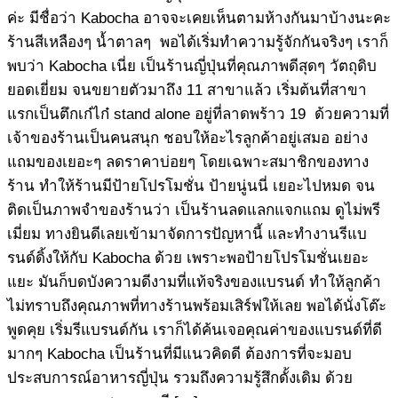
ค่ะ มีชื่อว่า Kabocha อาจจะเคยเห็นตามห้างกันมาบ้างนะคะ
ร้านสีเหลืองๆ น้ำตาลๆ พอได้เริ่มทำความรู้จักกันจริงๆ เราก็
พบว่า Kabocha เนี่ย เป็นร้านญี่ปุ่นที่คุณภาพดีสุดๆ วัตถุดิบ
ยอดเยี่ยม จนขยายตัวมาถึง 11 สาขาแล้ว เริ่มต้นที่สาขา
แรกเป็นตึกเก๋ไก๋ stand alone อยู่ที่ลาดพร้าว 19 ด้วยความที่
เจ้าของร้านเป็นคนสนุก ชอบให้อะไรลูกค้าอยู่เสมอ อย่าง
แถมของเยอะๆ ลดราคาบ่อยๆ โดยเฉพาะสมาชิกของทาง
ร้าน ทำให้ร้านมีป้ายโปรโมชั่น ป้ายนู่นนี่ เยอะไปหมด จน
ติดเป็นภาพจำของร้านว่า เป็นร้านลดแลกแจกแถม ดูไม่พรี
เมี่ยม ทางยินดีเลยเข้ามาจัดการปัญหานี้ และทำงานรีแบ
รนด์ดิ้งให้กับ Kabocha ด้วย เพราะพอป้ายโปรโมชั่นเยอะ
แยะ มันก็บดบังความดีงามที่แท้จริงของแบรนด์ ทำให้ลูกค้า
ไม่ทราบถึงคุณภาพที่ทางร้านพร้อมเสิร์ฟให้เลย พอได้นั่งโต๊ะ
พูดคุย เริ่มรีแบรนด์กัน เราก็ได้ค้นเจอคุณค่าของแบรนด์ที่ดี
มากๆ Kabocha เป็นร้านที่มีแนวคิดดี ต้องการที่จะมอบ
ประสบการณ์อาหารญี่ปุ่น รวมถึงความรู้สึกดั้งเดิม ด้วย