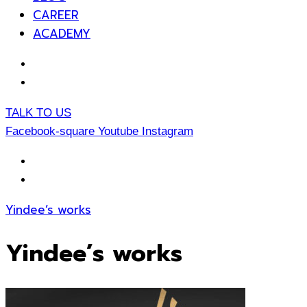
CAREER
ACADEMY
EN
TH
TALK TO US
Facebook-square
Youtube
Instagram
EN
TH
Yindee’s works
Yindee’s works