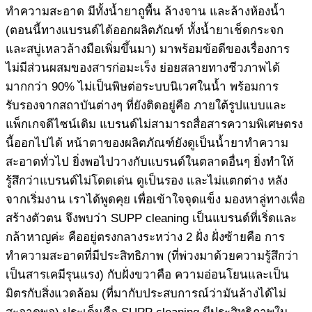
ทำความสะอาด มีทั้งน้ำยาถูพื้น ล้างจาน และล้างห้องน้ำ
(ตอนนี้ทางแบรนด์ได้ออกผลิตภัณฑ์ ทั้งน้ำยาเช็ดกระจก
และสบู่เหลวล้างมือเพิ่มขึ้นมา) มาพร้อมข้อดีของเรื่องการ
ไม่มีส่วนผสมของสารก่อมะเร็ง ย่อยสลายทางชีวภาพได้
มากกว่า 90% ไม่เป็นพิษต่อระบบนิเวศในน้ำ พร้อมการ
รับรองจากสถาบันต่างๆ ที่ยังติดอยู่คือ ภายใต้รูปแบบและ
แพ็กเกจดีไซน์เดิม แบรนด์ไม่สามารถสื่อสารความพิเศษตรง
นี้ออกไปได้ หน้าตาของผลิตภัณฑ์ยังดูเป็นน้ำยาทำความ
สะอาดทั่วไป ยิ่งพอไปวางกับแบรนด์ในตลาดอื่นๆ ยิ่งทำให้
รู้สึกว่าแบรนด์ไม่โดดเด่น ดูเป็นรอง และไม่แตกต่าง หลัง
จากเริ่มงาน เราได้พูดคุย เพื่อเข้าใจจุดแข็ง มองหาลู่ทางเพื่อ
สร้างตัวตน จึงพบว่า SUPP cleaning เป็นแบรนด์ที่เริ่ดและ
กล้าหาญค่ะ คืออยู่ตรงกลางระหว่าง 2 ฝั่ง ฝั่งซ้ายคือ การ
ทำความสะอาดที่มีประสิทธิภาพ (ที่พ่วงมาด้วยความรู้สึกว่า
เป็นสารเคมีรุนแรง) กับฝั่งขวาคือ ความอ่อนโยนและเป็น
มิตรกับสิ่งแวดล้อม (ที่มากับประสบการณ์ว่ามันล้างได้ไม่