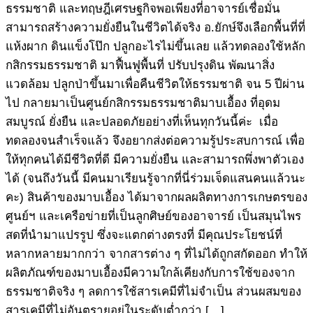
ธรรมชาติ และทฤษฎีเศรษฐกิจพอเพียงที่อาจารย์เชื่อมั่น
สามารถสร้างความยั่งยืนในชีวิตได้จริง อ.ยักษ์จึงเลือกพื้นที่ที่
แห้งผาก ดินแข็งโป๊ก ปลูกอะไรไม่ขึ้นเลย แล้วทดลองใช้หลัก
กสิกรรมธรรมชาติ มาฟื้นฟูพื้นที่ ปรับปรุงดิน พัฒนาสิ่ง
แวดล้อม ปลูกป่าขึ้นมาเพื่อคืนชีวิตให้ธรรมชาติ จน 5 ปีผ่าน
ไป กลายมาเป็นศูนย์กสิกรรมธรรมชาติมาบเอื้อง ที่อุดม
สมบูรณ์ ยั่งยืน และปลอดภัยอย่างที่เห็นทุกวันนี้ค่ะ เมื่อ
ทดลองจนสำเร็จแล้ว จึงอยากส่งต่อความรู้ประสบการณ์ เพื่อ
ให้ทุกคนได้มีชีวิตที่ดี มีความยั่งยืน และสามารถพึ่งพาตัวเอง
ได้ (จนถึงวันนี้ มีคนมาเรียนรู้จากที่นี่ร่วมเจ็ดแสนคนแล้วนะ
คะ) สินค้าของมาบเอื้อง ได้มาจากผลผลิตทางการเกษตรของ
ศูนย์ฯ และเครือข่ายที่เป็นลูกศิษย์ของอาจารย์ เป็นสมุนไพร
สดที่นำมาแปรรูป ซึ่งจะแตกต่างตรงที่ มีคุณประโยชน์ที่
หลากหลายมากกว่า จากสารต่าง ๆ ที่ไม่ได้ถูกสกัดออก ทำให้
ผลิตภัณฑ์ของมาบเอื้องมีความใกล้เคียงกับการใช้ของจาก
ธรรมชาติจริง ๆ ลดการใช้สารเคมีที่ไม่จำเป็น ส่วนผสมของ
สารเคมีที่ไม่อันตรายอยู่ในระดับต่ำกว่า […]