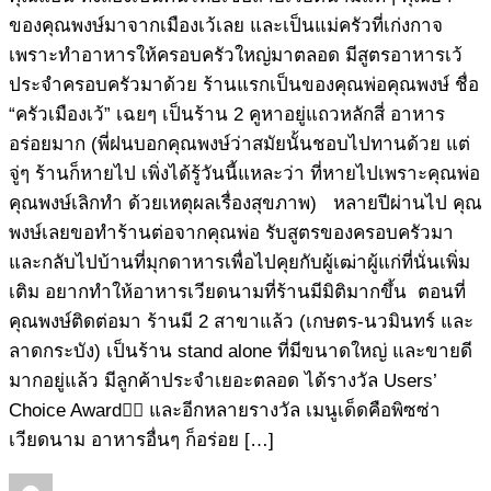
ของคุณพงษ์มาจากเมืองเว้เลย และเป็นแม่ครัวที่เก่งกาจ
เพราะทำอาหารให้ครอบครัวใหญ่มาตลอด มีสูตรอาหารเว้
ประจำครอบครัวมาด้วย ร้านแรกเป็นของคุณพ่อคุณพงษ์ ชื่อ
“ครัวเมืองเว้” เฉยๆ เป็นร้าน 2 คูหาอยู่แถวหลักสี่ อาหาร
อร่อยมาก (พี่ฝนบอกคุณพงษ์ว่าสมัยนั้นชอบไปทานด้วย แต่
จู่ๆ ร้านก็หายไป เพิ่งได้รู้วันนี้แหละว่า ที่หายไปเพราะคุณพ่อ
คุณพงษ์เลิกทำ ด้วยเหตุผลเรื่องสุขภาพ) หลายปีผ่านไป คุณ
พงษ์เลยขอทำร้านต่อจากคุณพ่อ รับสูตรของครอบครัวมา
และกลับไปบ้านที่มุกดาหารเพื่อไปคุยกับผู้เฒ่าผู้แก่ที่นั่นเพิ่ม
เติม อยากทำให้อาหารเวียดนามที่ร้านมีมิติมากขึ้น ตอนที่
คุณพงษ์ติดต่อมา ร้านมี 2 สาขาแล้ว (เกษตร-นวมินทร์ และ
ลาดกระบัง) เป็นร้าน stand alone ที่มีขนาดใหญ่ และขายดี
มากอยู่แล้ว มีลูกค้าประจำเยอะตลอด ได้รางวัล Users’
Choice Award👍🏻 และอีกหลายรางวัล เมนูเด็ดคือพิซซ่า
เวียดนาม อาหารอื่นๆ ก็อร่อย […]