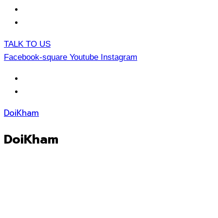
EN
TH
TALK TO US
Facebook-square
Youtube
Instagram
EN
TH
DoiKham
DoiKham