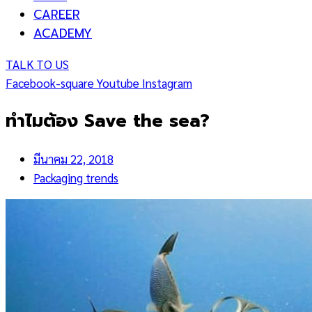
CAREER
ACADEMY
TALK TO US
Facebook-square
Youtube
Instagram
ทำไมต้อง Save the sea?
มีนาคม 22, 2018
Packaging trends