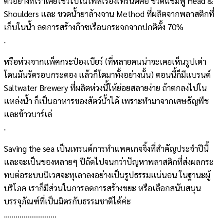
ตัวอย่างที่เราเคยโชว์ไปในโ
พสเรื่องเทรนด์คือ ขวดแชมพู Head &
Shoulders และ ขวดน้ำยาล้างจาน Method ที่ผลิตจากพลาสติกที่
เก็บใน
น้ำ ลดการสร้างก๊าซเรือนกระจกจา
กปกติตั้ง 70%
.
หรือห่วงจากแพ็คกระป๋องเบีย
ร์ (ที่หลายคนน่าจะเคยเห็นรูปเ
ต่า
โดนมันรัดรอบกระดอง แล้วก็โตมาทั้งอย่างนั้น) ตอนนี้ก็มีแบรนด์
Saltwater Brewery ที่ผลิตห่วงนี้ให้ย่อยสลายง
่าย ถ้าตกลงไปใน
แหล่งน้ำ ก็เป็นอาหารของสัตว์น้ำได้ เพราะทำมาจากเศษธัญพืช
และข้
าวบาร์เล่
.
Saving the sea เป็นเทรนด์การทำแพคเกจจิ้งท
ี่สำคัญประจำปีนี้
และจะเป็นของหลายๆ ปีถัดไปจนกว่าปัญหาพลาสติกท
ี่ส่งผลกระ
ทบต่อระบบนิเวศจะ
ทุเลาลงอย่างเป็นรูปธรรมแน่
นอน ในฐานะผู้
บริโภค เราก็มีส่วนในการลดการสร้าง
ขยะ หรือเลือกสนับสนุน
บรรจุภัณฑ
์ที่เป็นมิตรกับธรรมชาติได้
ค่ะ
………………………