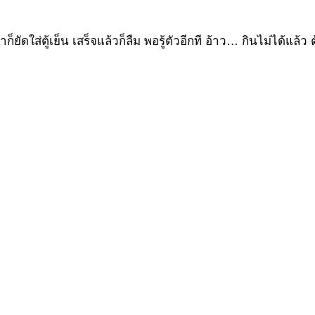
ดใส่ตู้เย็น เสร็จแล้วก็ลืม พอรู้ตัวอีกที อ้าว… กินไม่ได้แล้ว