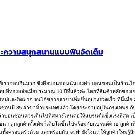
ละความสนุกสนานแบบฟินจัดเต็ม
งที่เราชอบกินมาก ซึ่งคือบอนชอนนั่นเองค่า บอนชอนเป็นร้านไก่ท
่ทองหล่อเมื่อประมาณ 10 ปีที่แล้วค่ะ โดยที่สินค้าหลักของเ
ม่และฮิตมาก จนได้ขยายสาขาเพิ่มขึ้นอย่างรวดเร็ว ทีนี้เมื่อ
นมี 85 สาขาทั่วประเทศแล้ว โดยกระจายอยู่ในกรุงเทพฯ กับหัว
ูว่าบอนชอนควรเดินไปทิศทางไหนต่อให้แบรนด์แข็งแรงที่สุด เป็
ุ่มลูกค้าดั้งเดิมก็เติบโตขึ้นไปพร้อมกับแบรนด์ด้วย ลูกค้าที่เค
นทั้งครอบครัวด้วย และพร้อมกัน จะทำยังไงนะ ให้ลูกค้าใหม่รู