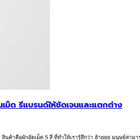
นเม็ด รีแบรนด์ให้ชัดเจนและแตกต่าง
 สินค้าคือผักอัดเม็ด 5 สี ที่ทำให้เรารู้สึกว่า ฮ้ายยย มนุษย์สา