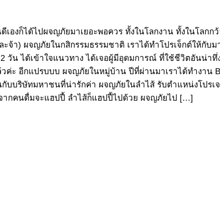
งยินดีเองก็ได้ไปผจญภัยมาเยอะพอควร ทั้งในโลกงาน ทั้งในโลกกว้
ะจ้า) ผจญภัยในกสิกรรมธรรมชาติ เราได้ทำโปรเจ็กต์ให้กับมาบเ
2 วัน ได้เข้าใจแนวทาง ได้เจอผู้มีอุดมการณ์ ที่ใช้ชีวิตอันน
้วค่ะ อีกแปรบบบ ผจญภัยในหมู่บ้าน ปีที่ผ่านมาเราได้ทำงาน Br
านกับบริษัทมหาชนที่น่ารักค่า ผจญภัยในลำไส้ รับตำแหน่งโปรเจกต์ท
ากคนดื่มจะแฮปปี้ ลำไส้ก็แฮปปี้ไปด้วย ผจญภัยไป […]